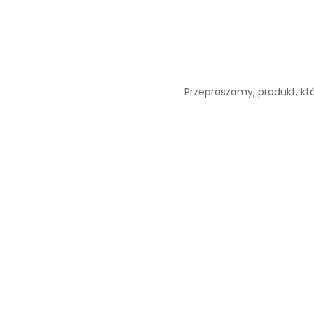
Przepraszamy, produkt, któ
Naturalne formuły
Skuteczno