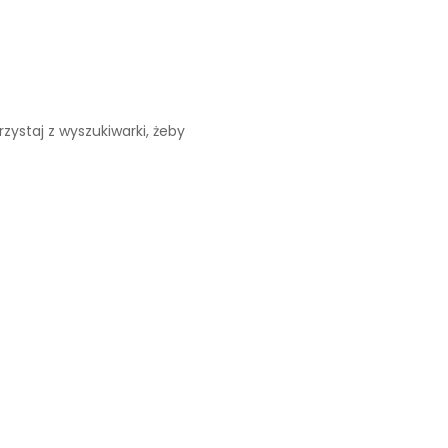
zystaj z wyszukiwarki, żeby
te receptury
Najwyższa jakość