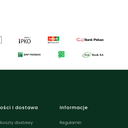
 receptury stworzone
Wysokiej jakości produkty
unkiem do natury
inspirowane kulturą Orientu
ności i dostawa
Informacje
 koszty dostawy
Regulamin