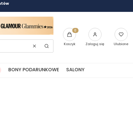
ntów
Produkty w koszyku: 0. Zobacz
Koszyk
Zaloguj się
Ulubione
Wyczyść
Szukaj
BONY PODARUNKOWE
SALONY