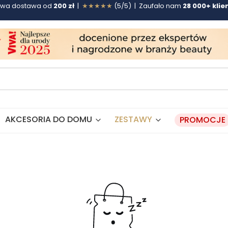
wa dostawa od
200 zł
|
★★★★★
(5/5) | Zaufało nam
28 000+ klie
AKCESORIA DO DOMU
ZESTAWY
PROMOCJE