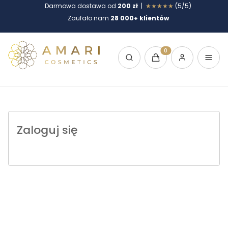
Darmowa dostawa od
200 zł
|
★★★★★
(5/5)
Zaufało nam
28 000+ klientów
Otwórz wyszukiwarkę
Produkty w koszyku: 
Zaloguj się